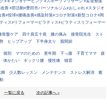
グ
#
キネシオテーピング
#
スポーツマッサージ
#
柔道整復
勢改善
#
部活動
#
豊田市パーソナルジム
#
おしゃれ
#
スタジオ
改善
#
投球
#
腰痛改善
#
感染対策
#
コロナ対策
#新型コロナ#
岡
ティス#
リフォーマーピラティス
#
ピラティスリフォーマー
痛骨盤ケア 四十肩五十肩 膝の痛み 接骨院先生 スト
勢 ヒップアップ 下半身太り 股関節
 個別 ママのための 更年期 下っ腹 子育てママ 疲
 体かたい ギックリ腰 慢性痛 猫背
X
脚 少人数レッスン メンテナンス ストレス解消 癒
動
一覧に戻る
次の記事へ »