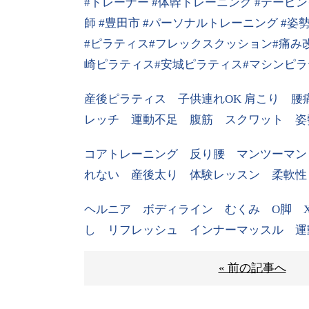
#
トレーナー
#
体幹トレーニング
#
テーピン
師
#
豊田市
#
パーソナルトレーニング
#
姿
#
ピラティス
#
フレックスクッション
#
痛み
崎ピラティス
#
安城ピラティス
#マシンピラ
産後ピラティス 子供連れ
OK
肩こり 腰
レッチ 運動不足 腹筋 スクワット 姿
コアトレーニング 反り腰 マンツーマン
れない 産後太り 体験レッスン 柔軟性
ヘルニア ボディライン むくみ
O
脚
し リフレッシュ インナーマッスル 運
« 前の記事へ