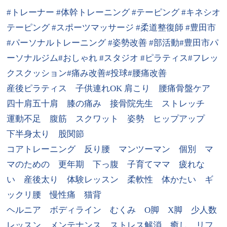
#
トレーナー
#
体幹トレーニング
#
テーピング
#
キネシオ
テーピング
#
スポーツマッサージ
#
柔道整復師
#
豊田市
#
パーソナルトレーニング
#
姿勢改善
#
部活動
#
豊田市パ
ーソナルジム
#
おしゃれ
#
スタジオ
#
ピラティス
#
フレッ
クスクッション
#
痛み改善
#
投球
#
腰痛改善
産後ピラティス 子供連れ
OK
肩こり 腰痛骨盤ケア
四十肩五十肩 膝の痛み 接骨院先生 ストレッチ
運動不足 腹筋 スクワット 姿勢 ヒップアップ
下半身太り 股関節
コアトレーニング 反り腰 マンツーマン 個別 マ
マのための 更年期 下っ腹 子育てママ 疲れな
い 産後太り 体験レッスン 柔軟性 体かたい ギ
ックリ腰 慢性痛 猫背
ヘルニア ボディライン むくみ
O
脚
X
脚 少人数
レッスン メンテナンス ストレス解消 癒し リフ